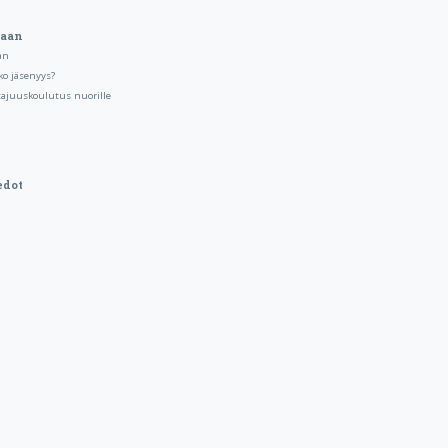
kaan
an
ko jäsenyys?
tajuuskoulutus nuorille
edot