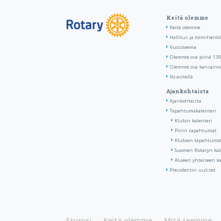
Keitä olemme
Keitä olemme
Hallitus ja toimihenki
Vuositeema
Olemme osa piiriä 13
Olemme osa kansainvä
Ilo esitellä
Ajankohtaista
Ajankohtaista
Tapahtumakalenteri
Klubin kalenteri
Piirin tapahtumat
Klubien tapahtumat 
Suomen Rotaryn kal
Alueen yhteiseen ka
Presidentin uutiset
Etusivu
Keitä olemme
Mitä teemme