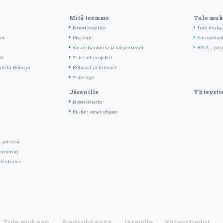
Mitä teemme
Tule mu
Nuorisovaihto
Tule muka
löt
Projektit
Kiinnostaa
Varainhankinta ja lahjoitukset
RYLA – Joh
90
Yhteiset projektit
listä Rotarya
Rotaract ja Interact
Yhteistyö
Jäsenille
Yhteysti
Jäsensivusto
Klubin omat ohjeet
piirissä
enteriin
lenteriin
Tule mukaan
Ajankohtaista
Jäsenille
Yhteystiedot