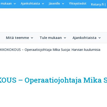
e mukaan
Ajankohtaista
Jäsenille
Yhteystiedot
Rotary.fi
|
Mitä teemme
Tule mukaan
Ajankohtaista
IKKOKOKOUS – Operaatiojohtaja Mika Suoja: Harvian kuulumisia
OUS – Operaatiojohtaja Mika S