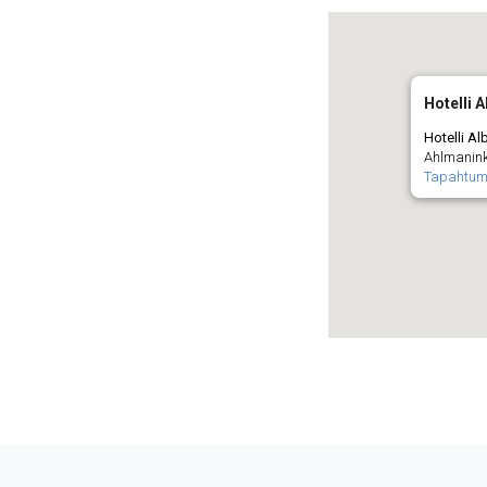
Hotelli A
Hotelli Al
Ahlmanink
Tapahtum