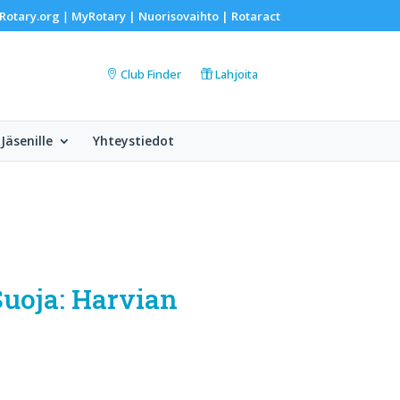
Rotary.org
MyRotary |
Nuorisovaihto
|
Rotaract
|
Club Finder
Lahjoita
Jäsenille
Yhteystiedot
uoja: Harvian