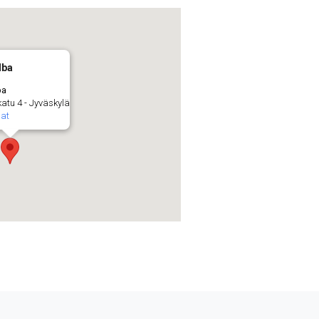
lba
ba
atu 4 - Jyväskylä
at