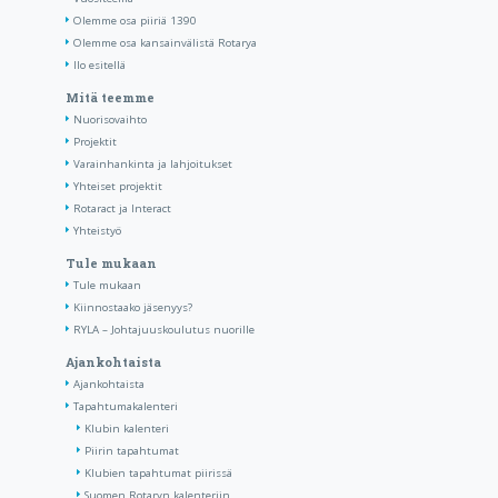
Olemme osa piiriä 1390
Olemme osa kansainvälistä Rotarya
Ilo esitellä
Mitä teemme
Nuorisovaihto
Projektit
Varainhankinta ja lahjoitukset
Yhteiset projektit
Rotaract ja Interact
Yhteistyö
Tule mukaan
Tule mukaan
Kiinnostaako jäsenyys?
RYLA – Johtajuuskoulutus nuorille
Ajankohtaista
Ajankohtaista
Tapahtumakalenteri
Klubin kalenteri
Piirin tapahtumat
Klubien tapahtumat piirissä
Suomen Rotaryn kalenteriin