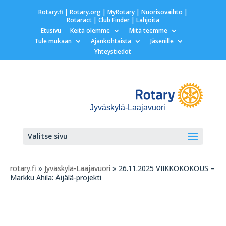
Rotary.fi
|
Rotary.org
|
MyRotary |
Nuorisovaihto
|
Rotaract
| Club Finder
| Lahjoita
Etusivu
Keitä olemme
Mitä teemme
Tule mukaan
Ajankohtaista
Jäsenille
Yhteystiedot
Jyväskylä-Laajavuori
Valitse sivu
rotary.fi
»
Jyväskylä-Laajavuori
» 26.11.2025 VIIKKOKOKOUS –
Markku Ahila: Äijälä-projekti