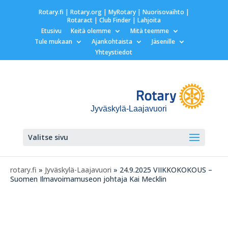
Rotary.fi
|
Rotary.org
|
MyRotary |
Nuorisovaihto
|
Rotaract
| Club Finder
| Lahjoita
Etusivu
Keitä olemme
Mitä teemme
Tule mukaan
Ajankohtaista
Jäsenille
Yhteystiedot
Jyväskylä-Laajavuori
Valitse sivu
rotary.fi
»
Jyväskylä-Laajavuori
» 24.9.2025 VIIKKOKOKOUS –
Suomen Ilmavoimamuseon johtaja Kai Mecklin