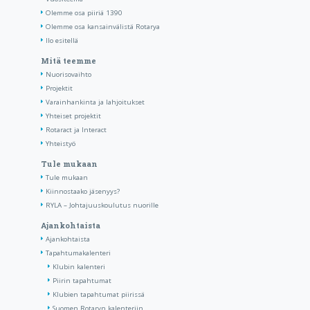
Olemme osa piiriä 1390
Olemme osa kansainvälistä Rotarya
Ilo esitellä
Mitä teemme
Nuorisovaihto
Projektit
Varainhankinta ja lahjoitukset
Yhteiset projektit
Rotaract ja Interact
Yhteistyö
Tule mukaan
Tule mukaan
Kiinnostaako jäsenyys?
RYLA – Johtajuuskoulutus nuorille
Ajankohtaista
Ajankohtaista
Tapahtumakalenteri
Klubin kalenteri
Piirin tapahtumat
Klubien tapahtumat piirissä
Suomen Rotaryn kalenteriin