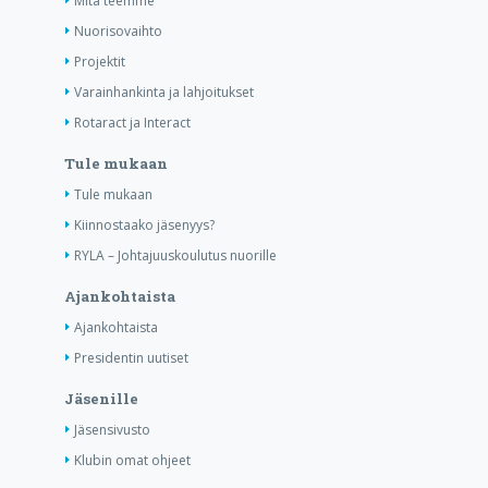
Mitä teemme
Nuorisovaihto
Projektit
Varainhankinta ja lahjoitukset
Rotaract ja Interact
Tule mukaan
Tule mukaan
Kiinnostaako jäsenyys?
RYLA – Johtajuuskoulutus nuorille
Ajankohtaista
Ajankohtaista
Presidentin uutiset
Jäsenille
Jäsensivusto
Klubin omat ohjeet