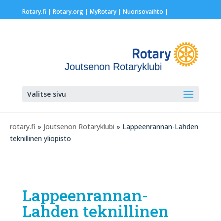
Rotary.fi
|
Rotary.org
|
MyRotary |
Nuorisovaihto
|
Joutsenon Rotaryklubi
Valitse sivu
rotary.fi
»
Joutsenon Rotaryklubi
» Lappeenrannan-Lahden
teknillinen yliopisto
Lappeenrannan-
Lahden teknillinen