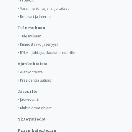
Projektit
Varainhankinta ja lahjoitukset
Rotaract ja Interact
Tule mukaan
Tule mukaan
Kiinnostaako jäsenyys?
RYLA – Johtajuuskoulutus nuorille
Ajankohtaista
Ajankohtaista
Presidentin uutiset
Jäsenille
Jäsensivusto
Klubin omat ohjeet
Yhteystiedot
Piirin kalenteriin