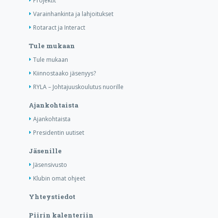
Projektit
Varainhankinta ja lahjoitukset
Rotaract ja Interact
Tule mukaan
Tule mukaan
Kiinnostaako jäsenyys?
RYLA – Johtajuuskoulutus nuorille
Ajankohtaista
Ajankohtaista
Presidentin uutiset
Jäsenille
Jäsensivusto
Klubin omat ohjeet
Yhteystiedot
Piirin kalenteriin