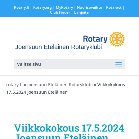
Rotary.fi
|
Rotary.org
|
MyRotary |
Nuorisovaihto
|
Rotaract
|
Club Finder
| Lahjoita
Joensuun Eteläinen Rotaryklubi
Valitse sivu
rotary.fi
»
Joensuun Eteläinen Rotaryklubi
» Viikkokokous
17.5.2024 Joensuun Eteläinen
Viikkokokous 17.5.2024
Joensuun Eteläinen