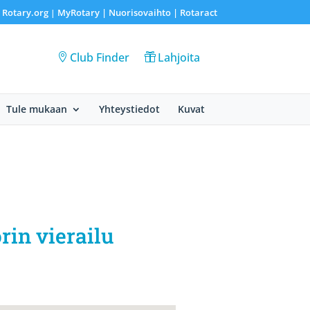
Rotary.org
MyRotary |
Nuorisovaihto
|
Rotaract
|
|
Club Finder
Lahjoita
Tule mukaan
Yhteystiedot
Kuvat
rin vierailu