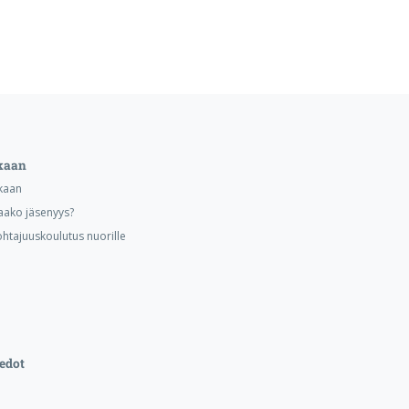
kaan
kaan
aako jäsenyys?
ohtajuuskoulutus nuorille
edot