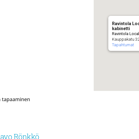
Ravintola Lo
kabinetti
Ravintola Local
Kauppakatu 32
Tapahtumat
en tapaaminen
Paavo Rönkkö