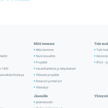
Mitä teemme
Tule mu
Mitä teemme
Tule mu
nkilöt
Nuorisovaihto
Kiinnost
Projektit
RYLA – J
ä 1430
Varainhankinta ja lahjoitukset
invälistä Rotarya
Yhteiset projektit
Rotaract ja Interact
Yhteistyö
Jäsenille
Yhteysti
Jäsensivusto