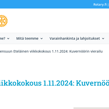
Rotary.fi
me?
Mitä teemme
Varainhankinta ja lahjoitukset
oensuun Eteläinen viikkokokous 1.11.2024: Kuvernöörin vierailu
ikkokokous 1.11.2024: Kuvernöö