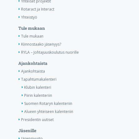
Yhteiset projektit
Rotaract ja Interact
Yhteistyö
Tule mukaan
Tule mukaan
Kiinnostaako jäsenyys?
RYLA – Johtajuuskoulutus nuorille
Ajankohtaista
Ajankohtaista
Tapahtumakalenteri
Klubin kalenteri
Piirin kalenteriin
Suomen Rotaryn kalenteriin
Alueen yhteiseen kalenteriin
Presidentin uutiset
Jäsenille
Jäsensivusto