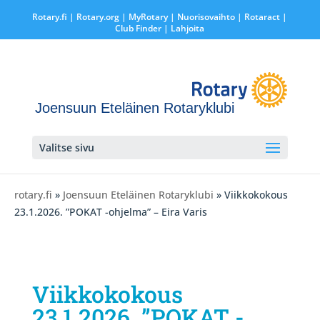
Rotary.fi
|
Rotary.org
|
MyRotary |
Nuorisovaihto
|
Rotaract
|
Club Finder
| Lahjoita
Joensuun Eteläinen Rotaryklubi
Valitse sivu
rotary.fi
»
Joensuun Eteläinen Rotaryklubi
» Viikkokokous
23.1.2026. ”POKAT -ohjelma” – Eira Varis
Viikkokokous
23.1.2026. ”POKAT -