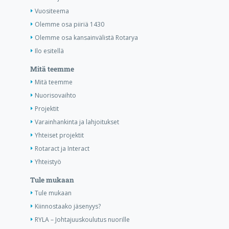
Vuositeema
Olemme osa piiriä 1430
Olemme osa kansainvälistä Rotarya
Ilo esitellä
Mitä teemme
Mitä teemme
Nuorisovaihto
Projektit
Varainhankinta ja lahjoitukset
Yhteiset projektit
Rotaract ja Interact
Yhteistyö
Tule mukaan
Tule mukaan
Kiinnostaako jäsenyys?
RYLA – Johtajuuskoulutus nuorille