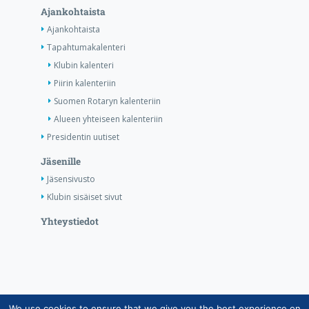
Ajankohtaista
Ajankohtaista
Tapahtumakalenteri
Klubin kalenteri
Piirin kalenteriin
Suomen Rotaryn kalenteriin
Alueen yhteiseen kalenteriin
Presidentin uutiset
Jäsenille
Jäsensivusto
Klubin sisäiset sivut
Yhteystiedot
We use cookies to ensure that we give you the best experience on