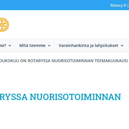
Rotary.fi
me?
Mitä teemme
Varainhankinta ja lahjoitukset
OUKOKUU ON ROTARYSSA NUORISOTOIMINNAN TEEMAKUUKAUSI
RYSSA NUORISOTOIMINNAN