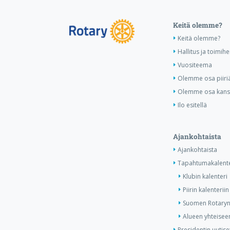
Keitä olemme?
Keitä olemme?
Hallitus ja toimihe
Vuositeema
Olemme osa piiri
Olemme osa kansa
Ilo esitellä
Ajankohtaista
Ajankohtaista
Tapahtumakalente
Klubin kalenteri
Piirin kalenteriin
Suomen Rotaryn 
Alueen yhteiseen
Presidentin uutise