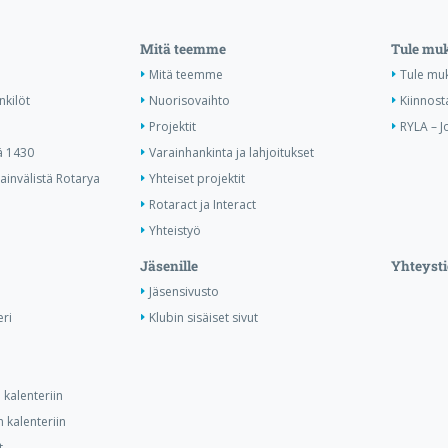
Mitä teemme
Tule mu
Mitä teemme
Tule mu
nkilöt
Nuorisovaihto
Kiinnost
Projektit
RYLA – J
ä 1430
Varainhankinta ja lahjoitukset
invälistä Rotarya
Yhteiset projektit
Rotaract ja Interact
Yhteistyö
Jäsenille
Yhteysti
Jäsensivusto
ri
Klubin sisäiset sivut
kalenteriin
 kalenteriin
t