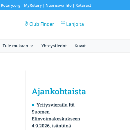
Rotary.org
MyRotary |
Nuorisovaihto
|
Rotaract
|
|
Club Finder
Lahjoita
Tule mukaan
Yhteystiedot
Kuvat
Ajankohtaista
Yritysvierailu Itä-
Suomen
Elinvoimakeskukseen
4.9.2026, isäntänä