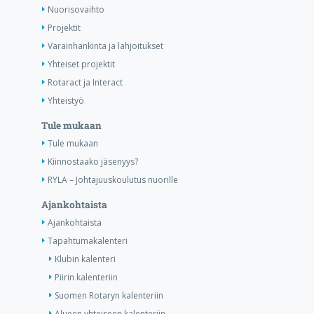
Nuorisovaihto
Projektit
Varainhankinta ja lahjoitukset
Yhteiset projektit
Rotaract ja Interact
Yhteistyö
Tule mukaan
Tule mukaan
Kiinnostaako jäsenyys?
RYLA – Johtajuuskoulutus nuorille
Ajankohtaista
Ajankohtaista
Tapahtumakalenteri
Klubin kalenteri
Piirin kalenteriin
Suomen Rotaryn kalenteriin
Alueen yhteiseen kalenteriin