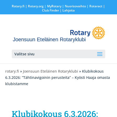
Rotary.fi
|
Rotary.org
|
MyRotary |
Nuorisovaihto
|
Rotaract
|
Club Finder
| Lahjoita
Joensuun Eteläinen Rotaryklubi
Valitse sivu
rotary.fi
»
Joensuun Eteläinen Rotaryklubi
» Klubikokous
6.3.2026: ”Tähtinavigoinin perusteita” – Kyösti Haaja omasta
klubistamme
Klubikokous 6.3.2026: