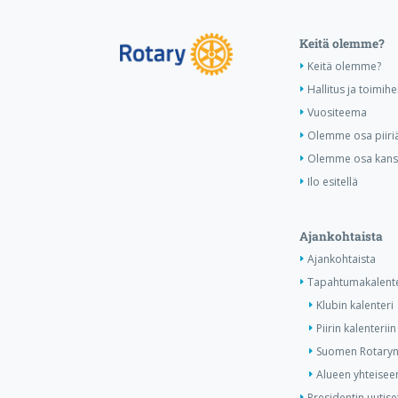
Keitä olemme?
Keitä olemme?
Hallitus ja toimihe
Vuositeema
Olemme osa piiri
Olemme osa kansa
Ilo esitellä
Ajankohtaista
Ajankohtaista
Tapahtumakalente
Klubin kalenteri
Piirin kalenteriin
Suomen Rotaryn 
Alueen yhteiseen
Presidentin uutise