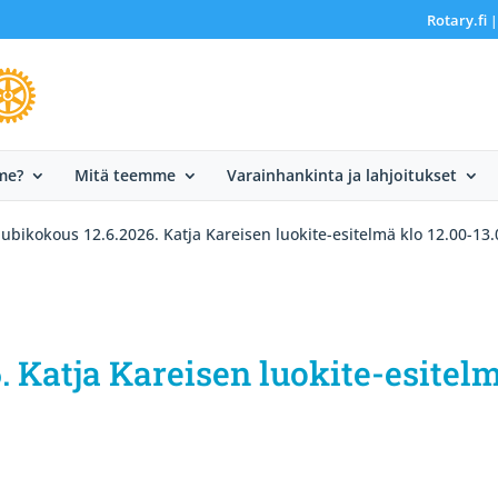
Rotary.fi
me?
Mitä teemme
Varainhankinta ja lahjoitukset
lubikokous 12.6.2026. Katja Kareisen luokite-esitelmä klo 12.00-13.
. Katja Kareisen luokite-esitel