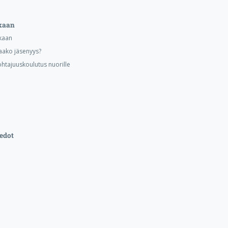
kaan
kaan
aako jäsenyys?
ohtajuuskoulutus nuorille
edot