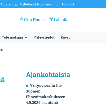
Rotary.org
MyRotary |
Nuorisovaihto
|
Rotaract
|
|
Club Finder
Lahjoita
Tule mukaan
Yhteystiedot
Kuvat
00
Ajankohtaista
mä
Yritysvierailu Itä-
Suomen
Elinvoimakeskukseen
4.9.2026, isäntänä