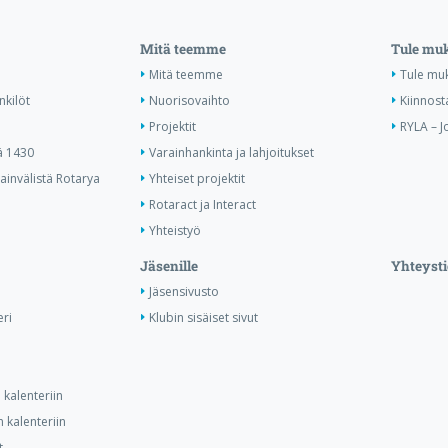
Mitä teemme
Tule mu
Mitä teemme
Tule mu
nkilöt
Nuorisovaihto
Kiinnost
Projektit
RYLA – J
ä 1430
Varainhankinta ja lahjoitukset
invälistä Rotarya
Yhteiset projektit
Rotaract ja Interact
Yhteistyö
Jäsenille
Yhteysti
Jäsensivusto
ri
Klubin sisäiset sivut
kalenteriin
 kalenteriin
t