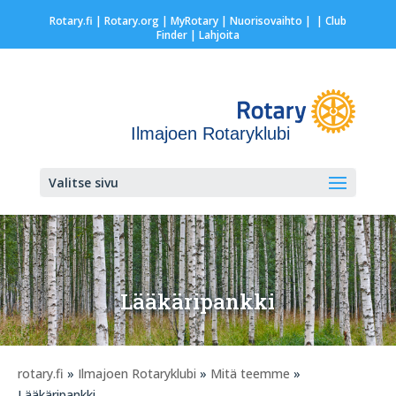
Rotary.fi
|
Rotary.org
|
MyRotary |
Nuorisovaihto
|
| Club
Finder
| Lahjoita
Ilmajoen Rotaryklubi
Valitse sivu
Lääkäripankki
rotary.fi
»
Ilmajoen Rotaryklubi
»
Mitä teemme
»
Lääkäripankki