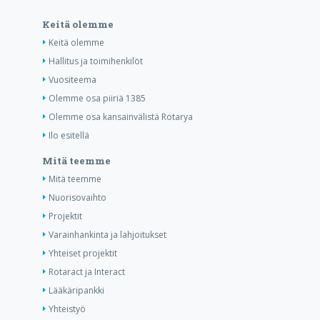
Keitä olemme
Keitä olemme
Hallitus ja toimihenkilöt
Vuositeema
Olemme osa piiriä 1385
Olemme osa kansainvälistä Rotarya
Ilo esitellä
Mitä teemme
Mitä teemme
Nuorisovaihto
Projektit
Varainhankinta ja lahjoitukset
Yhteiset projektit
Rotaract ja Interact
Lääkäripankki
Yhteistyö