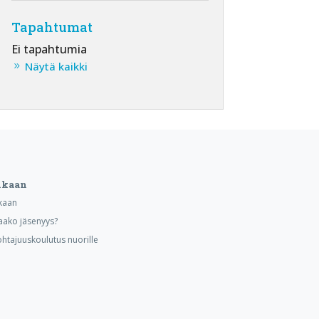
Tapahtumat
Ei tapahtumia
Näytä kaikki
ukaan
kaan
aako jäsenyys?
ohtajuuskoulutus nuorille