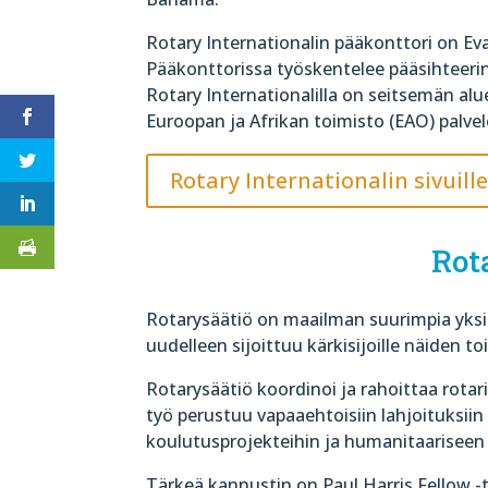
Rotary Internationalin pääkonttori on Evan
Pääkonttorissa työskentelee pääsihteerin 
Rotary Internationalilla on seitsemän alue
Euroopan ja Afrikan toimisto (EAO) palvel
Rotary Internationalin sivuill
Rot
Rotarysäätiö on maailman suurimpia yksit
uudelleen sijoittuu kärkisijoille näiden t
Rotarysäätiö koordinoi ja rahoittaa rota
työ perustuu vapaaehtoisiin lahjoituksi
koulutusprojekteihin ja humanitaariseen
Tärkeä kannustin on Paul Harris Fellow