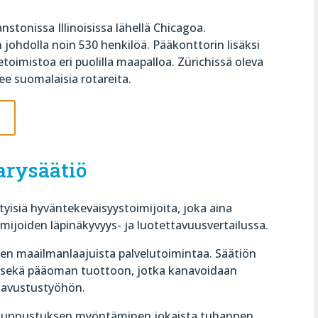
stonissa Illinoisissa lähellä Chicagoa.
johdolla noin 530 henkilöä. Pääkonttorin lisäksi
toimistoa eri puolilla maapalloa. Zürichissä oleva
ee suomalaisia rotareita.
e
arysäätiö
yisiä hyväntekeväisyystoimijoita, joka aina
oimijoiden läpinäkyvyys- ja luotettavuusvertailussa.
rien maailmanlaajuista palvelutoimintaa. Säätiön
in sekä pääoman tuottoon, jotka kanavoidaan
 avustustyöhön.
 -tunnustuksen myöntäminen jokaista tuhannen