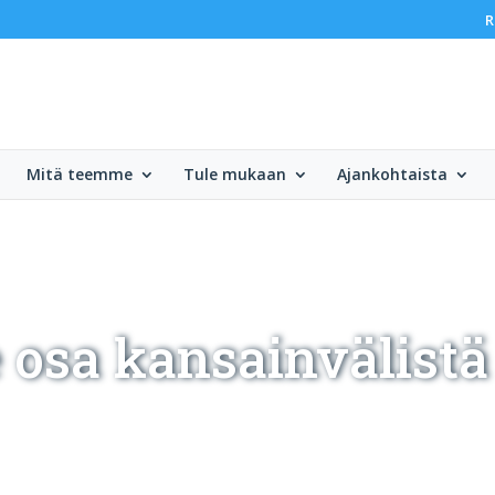
R
Mitä teemme
Tule mukaan
Ajankohtaista
osa kansainvälistä