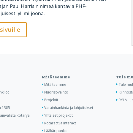
tajan Paul Harrisin nimeä kantavia PHF-
isesti yli miljoona.
sivuille
Mitä teemme
Tule m
Mitä teemme
Tule mu
nkilöt
Nuorisovaihto
Kiinnost
Projektit
RYLA – J
ä 1385
Varainhankinta ja lahjoitukset
invälistä Rotarya
Yhteiset projektit
Rotaract ja Interact
Lääkäripankki