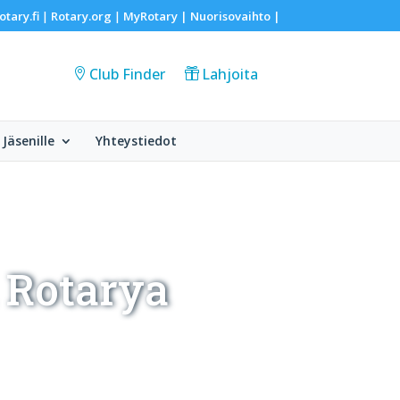
otary.fi
Rotary.org
MyRotary |
Nuorisovaihto
|
|
|
Club Finder
Lahjoita
Jäsenille
Yhteystiedot
 Rotarya