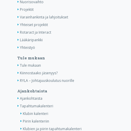
Nuorisovaihto
Projektit
Varainhankinta ja lahjoitukset
Yhteiset projektit
Rotaract ja Interact
Lääkäripankki
Yhteistyö
Tule mukaan
Tule mukaan
Kiinnostaako jäsenyys?
RYLA – Johtajuuskoulutus nuorille
Ajankohtaista
Ajankohtaista
Tapahtumakalenteri
Klubin kalenteri
Piirin kalenteriin
Klubien ja piirin tapahtumakalenteri