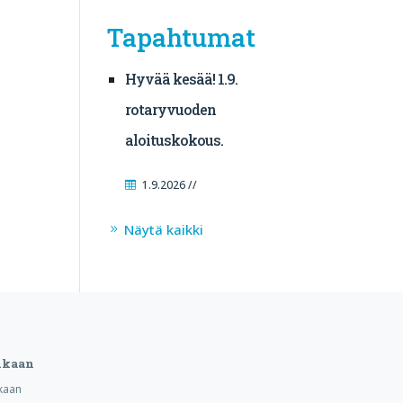
Tapahtumat
Hyvää kesää! 1.9.
rotaryvuoden
aloituskokous.
1.9.2026 //
Näytä kaikki
ukaan
kaan