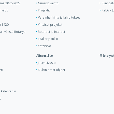
elma 2026-2027
Nuorisovaihto
Kiinnost
nkilöt
Projektit
RYLA – J
Varainhankinta ja lahjoitukset
ä 1420
Yhteiset projektit
invälistä Rotarya
Rotaract ja Interact
Lääkäripankki
Yhteistyö
Jäsenille
Yhteyst
Jäsensivusto
ri
Klubin omat ohjeet
kalenteriin
t