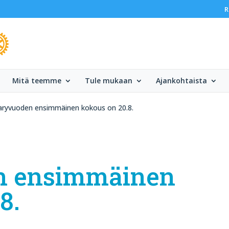
R
Mitä teemme
Tule mukaan
Ajankohtaista
ryvuoden ensimmäinen kokous on 20.8.
n ensimmäinen
8.