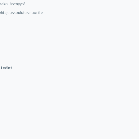
aako jäsenyys?
ohtajuuskoulutus nuorille
iedot