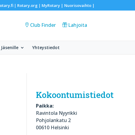
otary.fi
Rotary.org
MyRotary |
Nuorisovaihto
|
|
|
Club Finder
Lahjoita
Jäsenille
Yhteystiedot
Kokoontumistiedot
Paikka:
Ravintola Nyyrikki
Pohjolankatu 2
00610 Helsinki