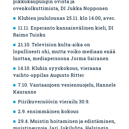
pikkukaupungin ovista ja
ovenkolkuttimista, DI Jukka Nopponen
Klubien joululounas 25.11. klo 14.00, avec.
11.11. Esperanto kansainvälinen kieli, DI
Raimo Tuisku
21.10. Television kulta-aika on
lopullisesti ohi, mutta voiko mediaan enää
luottaa, mediapersoona Jorma Sairanen
14.10. Klubin syyskokous, vieraana
vaihto-oppilas Augusto Ritter
7.10. Vantaanjoen vesiensuojelu, Hannele
Kauranne
Piirikuvernöörin vierailu 30.9.
2.9. ensimmäinen kokous
29.4. Muistin hoitaminen ja edistäminen,
muistineuvoja Jari Jokiluhta, Helsingin