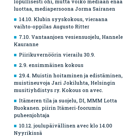
lopullisesti ohi, mutta voiko mediaan enää
luottaa, mediapersoona Jorma Sairanen
14.10. Klubin syyskokous, vieraana
vaihto-oppilas Augusto Ritter
7.10. Vantaanjoen vesiensuojelu, Hannele
Kauranne
Piirikuvernöörin vierailu 30.9.
2.9. ensimmäinen kokous
29.4. Muistin hoitaminen ja edistäminen,
muistineuvoja Jari Jokiluhta, Helsingin
musitiyhdistys ry. Kokous on avec.
Itämeren tila ja suojelu, DI, MMM Lotta
Ruokanen. piirin Itämeri-foorumin
puheenjohtaja
10.12. joulupäivällinen avec klo 14.00
Nyyrikissä