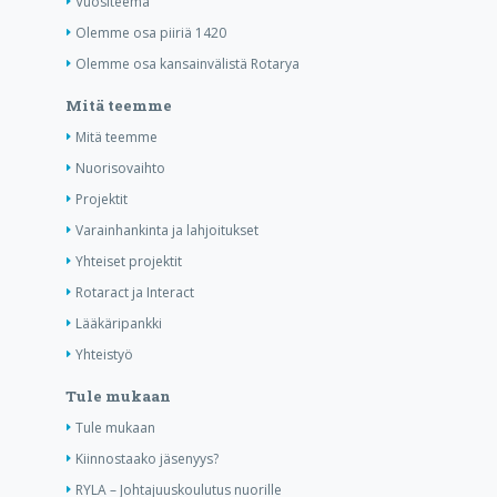
Vuositeema
Olemme osa piiriä 1420
Olemme osa kansainvälistä Rotarya
Mitä teemme
Mitä teemme
Nuorisovaihto
Projektit
Varainhankinta ja lahjoitukset
Yhteiset projektit
Rotaract ja Interact
Lääkäripankki
Yhteistyö
Tule mukaan
Tule mukaan
Kiinnostaako jäsenyys?
RYLA – Johtajuuskoulutus nuorille