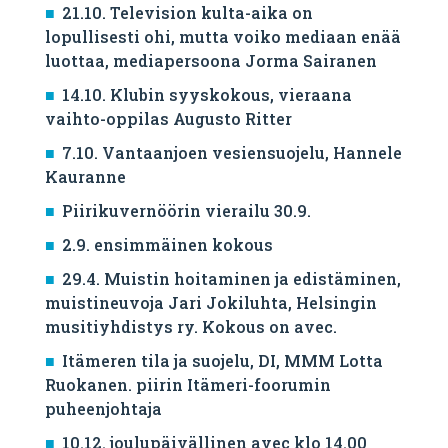
21.10. Television kulta-aika on
lopullisesti ohi, mutta voiko mediaan enää
luottaa, mediapersoona Jorma Sairanen
14.10. Klubin syyskokous, vieraana
vaihto-oppilas Augusto Ritter
7.10. Vantaanjoen vesiensuojelu, Hannele
Kauranne
Piirikuvernöörin vierailu 30.9.
2.9. ensimmäinen kokous
29.4. Muistin hoitaminen ja edistäminen,
muistineuvoja Jari Jokiluhta, Helsingin
musitiyhdistys ry. Kokous on avec.
Itämeren tila ja suojelu, DI, MMM Lotta
Ruokanen. piirin Itämeri-foorumin
puheenjohtaja
10.12. joulupäivällinen avec klo 14.00