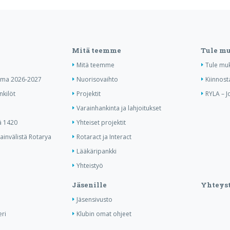
Mitä teemme
Tule m
Mitä teemme
Tule mu
elma 2026-2027
Nuorisovaihto
Kiinnost
nkilöt
Projektit
RYLA – J
Varainhankinta ja lahjoitukset
ä 1420
Yhteiset projektit
invälistä Rotarya
Rotaract ja Interact
Lääkäripankki
Yhteistyö
Jäsenille
Yhteyst
Jäsensivusto
ri
Klubin omat ohjeet