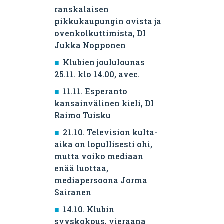
ranskalaisen
pikkukaupungin ovista ja
ovenkolkuttimista, DI
Jukka Nopponen
Klubien joululounas
25.11. klo 14.00, avec.
11.11. Esperanto
kansainvälinen kieli, DI
Raimo Tuisku
21.10. Television kulta-
aika on lopullisesti ohi,
mutta voiko mediaan
enää luottaa,
mediapersoona Jorma
Sairanen
14.10. Klubin
syyskokous, vieraana