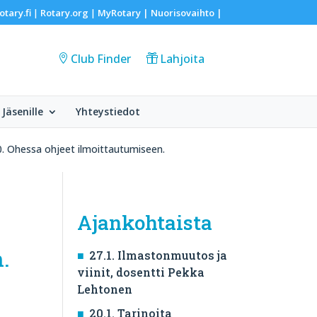
otary.fi
Rotary.org
MyRotary |
Nuorisovaihto
|
|
|
Club Finder
Lahjoita
Jäsenille
Yhteystiedot
 Ohessa ohjeet ilmoittautumiseen.
Ajankohtaista
.
27.1. Ilmastonmuutos ja
viinit, dosentti Pekka
Lehtonen
20.1. Tarinoita