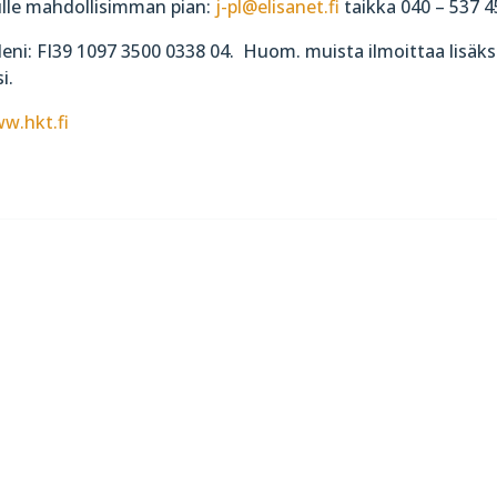
ulle mahdollisimman pian:
j-pl@elisanet.fi
taikka 040 – 537 4
lleni: FI39 1097 3500 0338 04. Huom. muista ilmoittaa lisäks
i.
w.hkt.fi