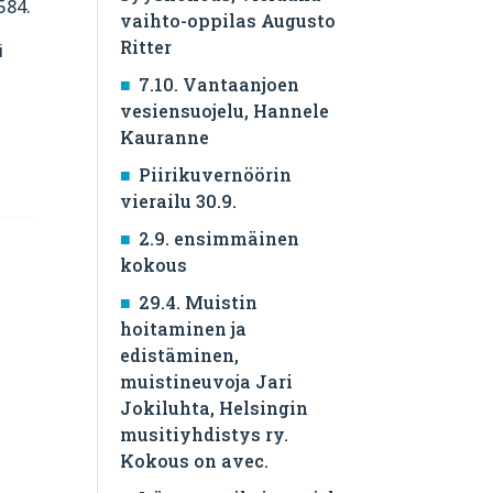
584.
vaihto-oppilas Augusto
Ritter
i
7.10. Vantaanjoen
vesiensuojelu, Hannele
Kauranne
Piirikuvernöörin
vierailu 30.9.
2.9. ensimmäinen
kokous
29.4. Muistin
hoitaminen ja
edistäminen,
muistineuvoja Jari
Jokiluhta, Helsingin
musitiyhdistys ry.
Kokous on avec.