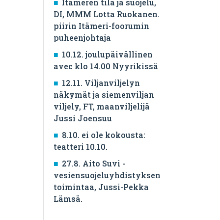
Itämeren tila ja suojelu,
DI, MMM Lotta Ruokanen.
piirin Itämeri-foorumin
puheenjohtaja
10.12. joulupäivällinen
avec klo 14.00 Nyyrikissä
12.11. Viljanviljelyn
näkymät ja siemenviljan
viljely, FT, maanviljelijä
Jussi Joensuu
8.10. ei ole kokousta:
teatteri 10.10.
27.8. Aito Suvi -
vesiensuojeluyhdistyksen
toimintaa, Jussi-Pekka
Lämsä.