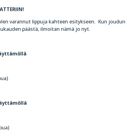
ATTERIIN!
len varannut lippuja kahteen esitykseen. Kun joudun
kuukauden päästä, ilmoitan nämä jo nyt.
näyttämöllä
pua)
näyttämöllä
pua)