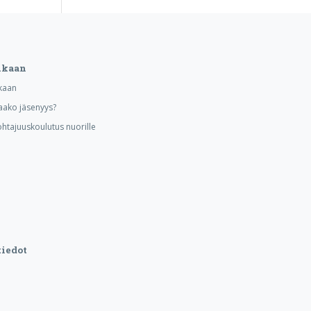
ukaan
kaan
aako jäsenyys?
ohtajuuskoulutus nuorille
iedot