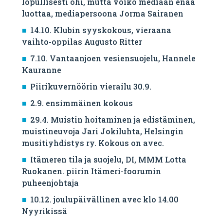
lopullisesti ohi, mutta voiko mediaan enää
luottaa, mediapersoona Jorma Sairanen
14.10. Klubin syyskokous, vieraana
vaihto-oppilas Augusto Ritter
7.10. Vantaanjoen vesiensuojelu, Hannele
Kauranne
Piirikuvernöörin vierailu 30.9.
2.9. ensimmäinen kokous
29.4. Muistin hoitaminen ja edistäminen,
muistineuvoja Jari Jokiluhta, Helsingin
musitiyhdistys ry. Kokous on avec.
Itämeren tila ja suojelu, DI, MMM Lotta
Ruokanen. piirin Itämeri-foorumin
puheenjohtaja
10.12. joulupäivällinen avec klo 14.00
Nyyrikissä