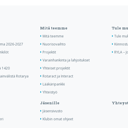
Mitä teemme
Tule m
Mitä teemme
Tule mu
elma 2026-2027
Nuorisovaihto
Kiinnost
nkilöt
Projektit
RYLA – J
Varainhankinta ja lahjoitukset
ä 1420
Yhteiset projektit
invälistä Rotarya
Rotaract ja Interact
Lääkäripankki
Yhteistyö
Jäsenille
Yhteyst
Jäsensivusto
ri
Klubin omat ohjeet