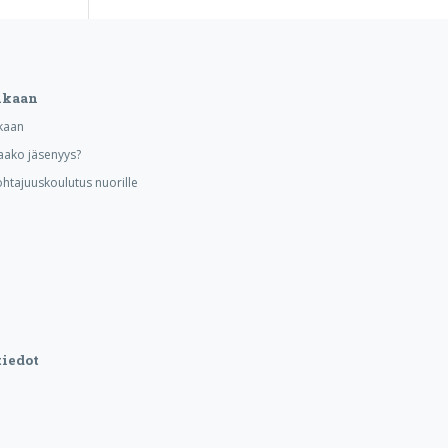
ukaan
kaan
aako jäsenyys?
ohtajuuskoulutus nuorille
iedot