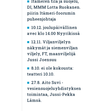
Itämeren tila ja suojelu,
DI, MMM Lotta Ruokanen.
piirin Itämeri-foorumin
puheenjohtaja
10.12. joulupäivällinen
avec klo 14.00 Nyyrikissä
12.11. Viljanviljelyn
näkymät ja siemenviljan
viljely, FT, maanviljelijä
Jussi Joensuu
8.10. ei ole kokousta:
teatteri 10.10.
27.8. Aito Suvi -
vesiensuojeluyhdistyksen
toimintaa, Jussi-Pekka
Lämsä.