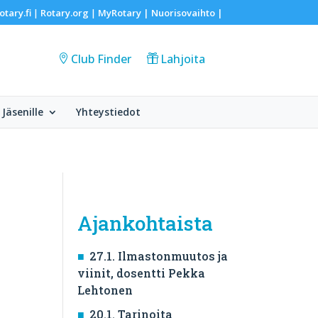
otary.fi
Rotary.org
MyRotary |
Nuorisovaihto
|
|
|
Club Finder
Lahjoita
Jäsenille
Yhteystiedot
Ajankohtaista
27.1. Ilmastonmuutos ja
viinit, dosentti Pekka
Lehtonen
20.1. Tarinoita