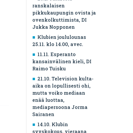
ranskalaisen
pikkukaupungin ovista ja
ovenkolkuttimista, DI
Jukka Nopponen
Klubien joululounas
25.11. klo 14.00, avec.
11.11. Esperanto
kansainvälinen kieli, DI
Raimo Tuisku
21.10. Television kulta-
aika on lopullisesti ohi,
mutta voiko mediaan
enää luottaa,
mediapersoona Jorma
Sairanen
14.10. Klubin
syyskokous, vieraana