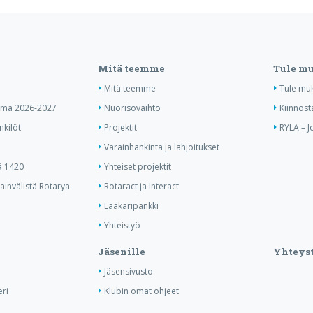
Mitä teemme
Tule m
Mitä teemme
Tule mu
elma 2026-2027
Nuorisovaihto
Kiinnost
nkilöt
Projektit
RYLA – J
Varainhankinta ja lahjoitukset
ä 1420
Yhteiset projektit
invälistä Rotarya
Rotaract ja Interact
Lääkäripankki
Yhteistyö
Jäsenille
Yhteyst
Jäsensivusto
ri
Klubin omat ohjeet