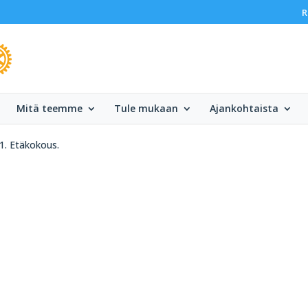
R
Mitä teemme
Tule mukaan
Ajankohtaista
1. Etäkokous.