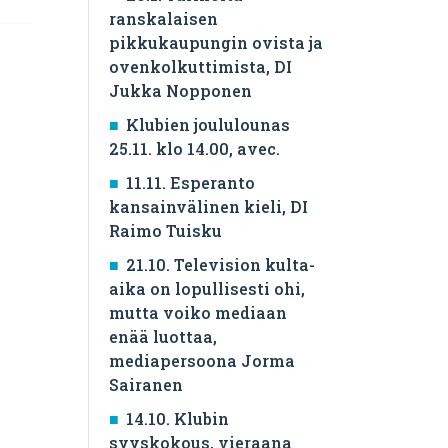
ranskalaisen
pikkukaupungin ovista ja
ovenkolkuttimista, DI
Jukka Nopponen
Klubien joululounas
25.11. klo 14.00, avec.
11.11. Esperanto
kansainvälinen kieli, DI
Raimo Tuisku
21.10. Television kulta-
aika on lopullisesti ohi,
mutta voiko mediaan
enää luottaa,
mediapersoona Jorma
Sairanen
14.10. Klubin
syyskokous, vieraana