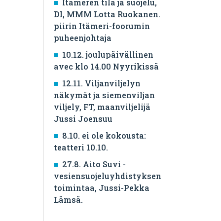
Itämeren tila ja suojelu,
DI, MMM Lotta Ruokanen.
piirin Itämeri-foorumin
puheenjohtaja
10.12. joulupäivällinen
avec klo 14.00 Nyyrikissä
12.11. Viljanviljelyn
näkymät ja siemenviljan
viljely, FT, maanviljelijä
Jussi Joensuu
8.10. ei ole kokousta:
teatteri 10.10.
27.8. Aito Suvi -
vesiensuojeluyhdistyksen
toimintaa, Jussi-Pekka
Lämsä.