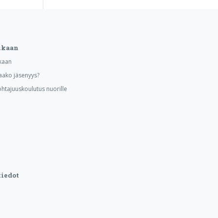
ukaan
kaan
aako jäsenyys?
ohtajuuskoulutus nuorille
iedot