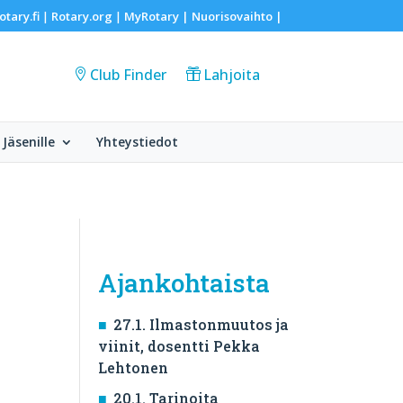
otary.fi
Rotary.org
MyRotary |
Nuorisovaihto
|
|
|
Club Finder
Lahjoita
Jäsenille
Yhteystiedot
Ajankohtaista
27.1. Ilmastonmuutos ja
viinit, dosentti Pekka
Lehtonen
20.1. Tarinoita