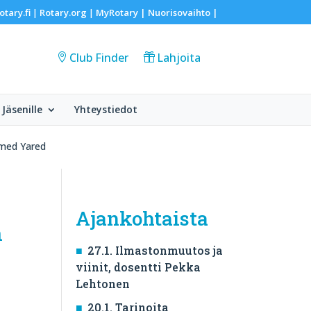
otary.fi
Rotary.org
MyRotary |
Nuorisovaihto
|
|
|
Club Finder
Lahjoita
Jäsenille
Yhteystiedot
amed Yared
Ajankohtaista
n
27.1. Ilmastonmuutos ja
viinit, dosentti Pekka
Lehtonen
20.1. Tarinoita