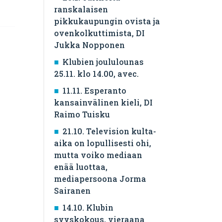
ranskalaisen
pikkukaupungin ovista ja
ovenkolkuttimista, DI
Jukka Nopponen
Klubien joululounas
25.11. klo 14.00, avec.
11.11. Esperanto
kansainvälinen kieli, DI
Raimo Tuisku
21.10. Television kulta-
aika on lopullisesti ohi,
mutta voiko mediaan
enää luottaa,
mediapersoona Jorma
Sairanen
14.10. Klubin
syyskokous, vieraana