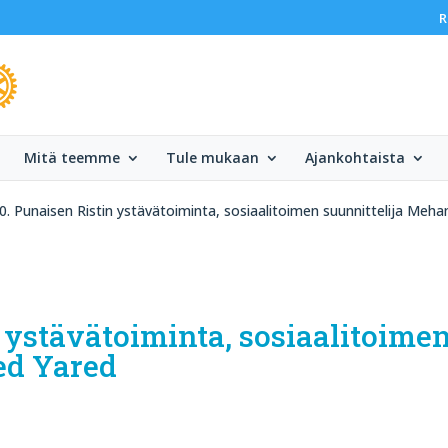
R
Mitä teemme
Tule mukaan
Ajankohtaista
0. Punaisen Ristin ystävätoiminta, sosiaalitoimen suunnittelija Meh
n ystävätoiminta, sosiaalitoime
ed Yared