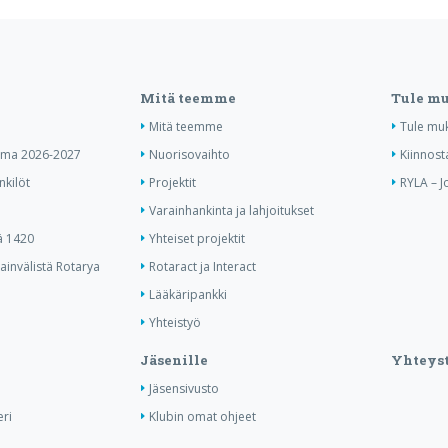
Mitä teemme
Tule m
Mitä teemme
Tule mu
elma 2026-2027
Nuorisovaihto
Kiinnost
nkilöt
Projektit
RYLA – J
Varainhankinta ja lahjoitukset
ä 1420
Yhteiset projektit
invälistä Rotarya
Rotaract ja Interact
Lääkäripankki
Yhteistyö
Jäsenille
Yhteyst
Jäsensivusto
ri
Klubin omat ohjeet