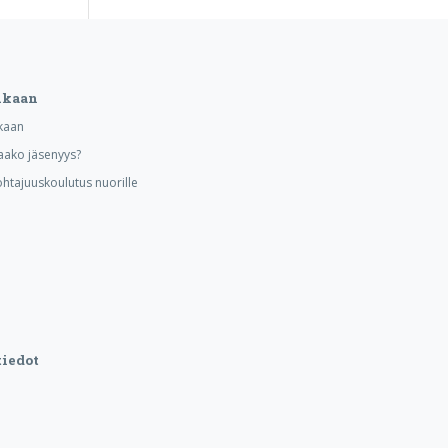
ukaan
kaan
aako jäsenyys?
ohtajuuskoulutus nuorille
iedot