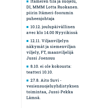
Itämeren tila ja suojelu,
DI, MMM Lotta Ruokanen.
piirin Itämeri-foorumin
puheenjohtaja
10.12. joulupäivällinen
avec klo 14.00 Nyyrikissä
12.11. Viljanviljelyn
näkymät ja siemenviljan
viljely, FT, maanviljelijä
Jussi Joensuu
8.10. ei ole kokousta:
teatteri 10.10.
27.8. Aito Suvi -
vesiensuojeluyhdistyksen
toimintaa, Jussi-Pekka
Lämsä.