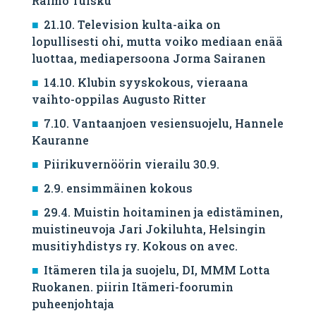
Raimo Tuisku
21.10. Television kulta-aika on
lopullisesti ohi, mutta voiko mediaan enää
luottaa, mediapersoona Jorma Sairanen
14.10. Klubin syyskokous, vieraana
vaihto-oppilas Augusto Ritter
7.10. Vantaanjoen vesiensuojelu, Hannele
Kauranne
Piirikuvernöörin vierailu 30.9.
2.9. ensimmäinen kokous
29.4. Muistin hoitaminen ja edistäminen,
muistineuvoja Jari Jokiluhta, Helsingin
musitiyhdistys ry. Kokous on avec.
Itämeren tila ja suojelu, DI, MMM Lotta
Ruokanen. piirin Itämeri-foorumin
puheenjohtaja