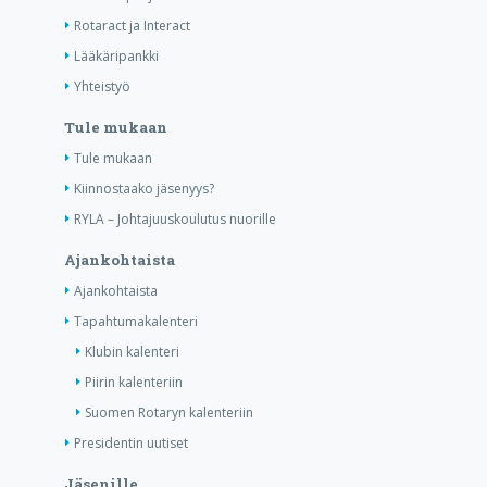
Rotaract ja Interact
Lääkäripankki
Yhteistyö
Tule mukaan
Tule mukaan
Kiinnostaako jäsenyys?
RYLA – Johtajuuskoulutus nuorille
Ajankohtaista
Ajankohtaista
Tapahtumakalenteri
Klubin kalenteri
Piirin kalenteriin
Suomen Rotaryn kalenteriin
Presidentin uutiset
Jäsenille