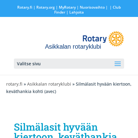
Rotary.fi
|
Rotary.org
|
MyRotary |
Nuorisovaihto
|
| Club
Finder
| Lahjoita
Asikkalan rotaryklubi
Valitse sivu
rotary.fi
»
Asikkalan rotaryklubi
» Silmälasit hyvään kiertoon,
keväthankia kohti (avec)
Silmälasit hyvään
kiertoon, keväthankia