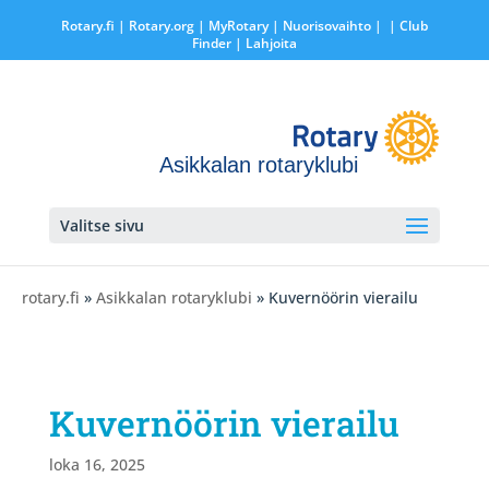
Rotary.fi
|
Rotary.org
|
MyRotary |
Nuorisovaihto
|
| Club
Finder
| Lahjoita
Asikkalan rotaryklubi
Valitse sivu
rotary.fi
»
Asikkalan rotaryklubi
» Kuvernöörin vierailu
Kuvernöörin vierailu
loka 16, 2025