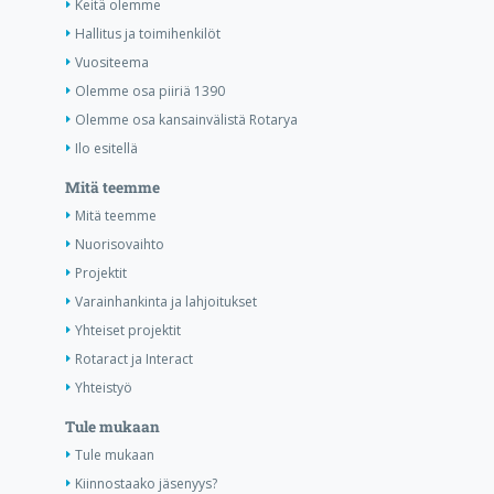
Keitä olemme
Hallitus ja toimihenkilöt
Vuositeema
Olemme osa piiriä 1390
Olemme osa kansainvälistä Rotarya
Ilo esitellä
Mitä teemme
Mitä teemme
Nuorisovaihto
Projektit
Varainhankinta ja lahjoitukset
Yhteiset projektit
Rotaract ja Interact
Yhteistyö
Tule mukaan
Tule mukaan
Kiinnostaako jäsenyys?