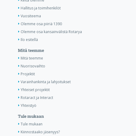
Keitä olemme
Hallitus ja toimihenkilöt
Vuositeema
Olemme osa piiriä 1390
Olemme osa kansainvälistä Rotarya
Ilo esitellä
Mitä teemme
Mitä teemme
Nuorisovaihto
Projektit
Varainhankinta ja lahjoitukset
Yhteiset projektit
Rotaract ja Interact
Yhteistyö
Tule mukaan
Tule mukaan
Kiinnostaako jäsenyys?