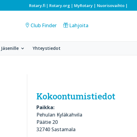
Rotary.fi
Rotary.org
MyRotary |
Nuorisovaihto
|
|
|
Club Finder
Lahjoita
Jäsenille
Yhteystiedot
Kokoontumistiedot
Paikka:
Pehulan Kyläkahvila
Päätie 20
32740 Sastamala