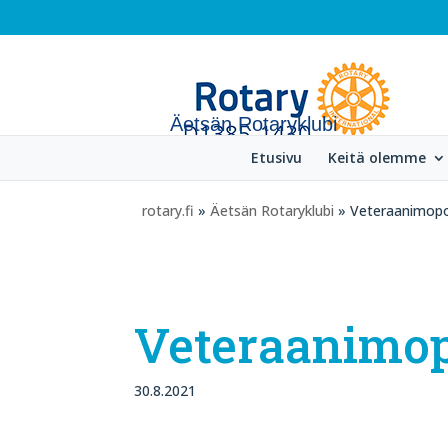
Äetsän Rotaryklubi
Etusivu
Keitä olemme
rotary.fi
»
Äetsän Rotaryklubi
» Veteraanimop
Veteraanimo
30.8.2021