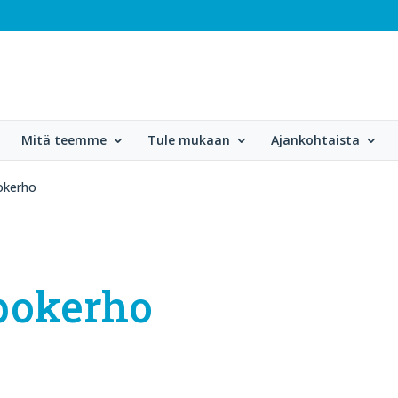
Mitä teemme
Tule mukaan
Ajankohtaista
okerho
pokerho