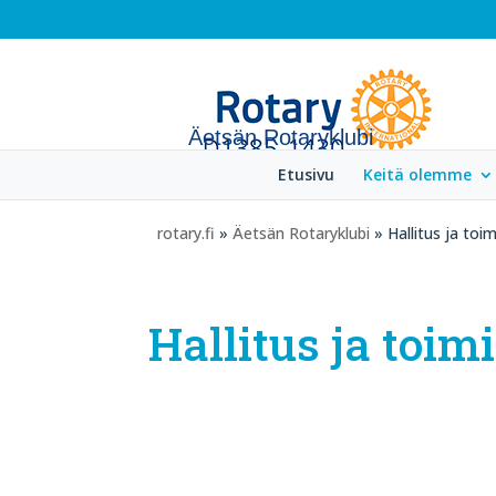
Äetsän Rotaryklubi
Etusivu
Keitä olemme
rotary.fi
»
Äetsän Rotaryklubi
» Hallitus ja toim
Hallitus ja toim