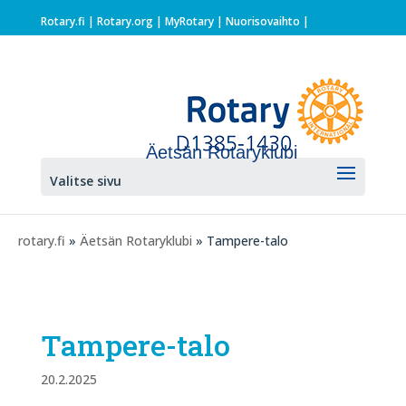
Rotary.fi
|
Rotary.org
|
MyRotary |
Nuorisovaihto
|
Äetsän Rotaryklubi
Valitse sivu
rotary.fi
»
Äetsän Rotaryklubi
» Tampere-talo
Tampere-talo
20.2.2025