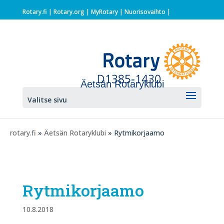
Rotary.fi
|
Rotary.org
|
MyRotary |
Nuorisovaihto
|
Äetsän Rotaryklubi
Valitse sivu
rotary.fi
»
Äetsän Rotaryklubi
» Rytmikorjaamo
Rytmikorjaamo
10.8.2018