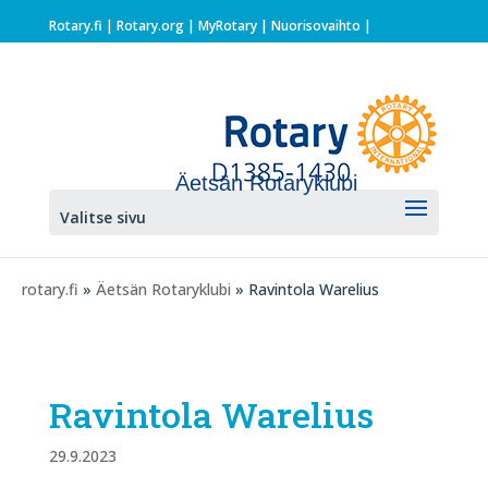
Rotary.fi
|
Rotary.org
|
MyRotary |
Nuorisovaihto
|
Äetsän Rotaryklubi
Valitse sivu
rotary.fi
»
Äetsän Rotaryklubi
» Ravintola Warelius
Ravintola Warelius
29.9.2023