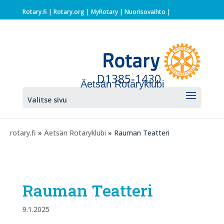
Rotary.fi
|
Rotary.org
|
MyRotary |
Nuorisovaihto
|
Äetsän Rotaryklubi
Valitse sivu
rotary.fi
»
Äetsän Rotaryklubi
» Rauman Teatteri
Rauman Teatteri
9.1.2025