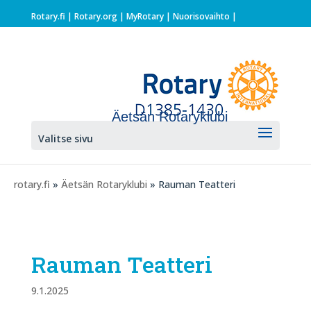
Rotary.fi
|
Rotary.org
|
MyRotary |
Nuorisovaihto
|
Äetsän Rotaryklubi
Valitse sivu
rotary.fi
»
Äetsän Rotaryklubi
» Rauman Teatteri
Rauman Teatteri
9.1.2025