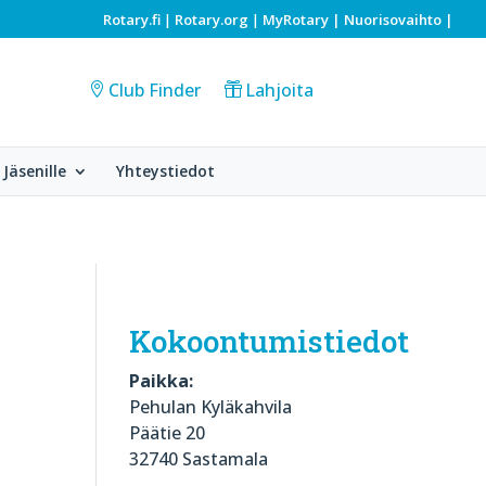
Rotary.fi
Rotary.org
MyRotary |
Nuorisovaihto
|
|
|
Club Finder
Lahjoita
Jäsenille
Yhteystiedot
Kokoontumistiedot
Paikka:
Pehulan Kyläkahvila
Päätie 20
32740 Sastamala