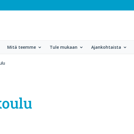
Mitä teemme
Tule mukaan
Ajankohtaista
ulu
koulu