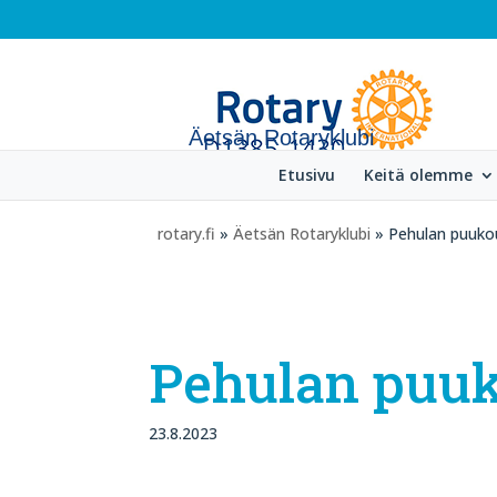
Äetsän Rotaryklubi
Etusivu
Keitä olemme
rotary.fi
»
Äetsän Rotaryklubi
» Pehulan puuko
Pehulan puu
23.8.2023