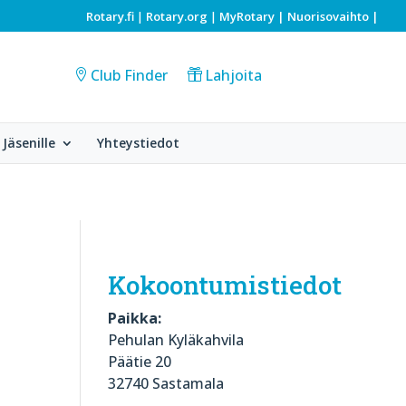
Rotary.fi
Rotary.org
MyRotary |
Nuorisovaihto
|
|
|
Club Finder
Lahjoita
Jäsenille
Yhteystiedot
Kokoontumistiedot
Paikka:
Pehulan Kyläkahvila
Päätie 20
32740 Sastamala