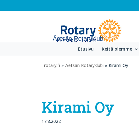
Äetsän Rotaryklubi
Etusivu
Keitä olemme
rotary.fi
»
Äetsän Rotaryklubi
» Kirami Oy
Kirami Oy
17.8.2022