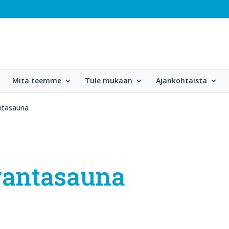
Mitä teemme
Tule mukaan
Ajankohtaista
ntasauna
rantasauna