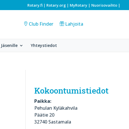
Rotary.fi
Rotary.org
MyRotary |
Nuorisovaihto
|
|
|
Club Finder
Lahjoita
Jäsenille
Yhteystiedot
Kokoontumistiedot
Paikka:
Pehulan Kyläkahvila
Päätie 20
32740 Sastamala