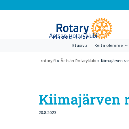
Äetsän Rotaryklubi
Etusivu
Keitä olemme
rotary.fi
»
Äetsän Rotaryklubi
» Kiimajärven ra
Kiimajärven 
20.8.2023