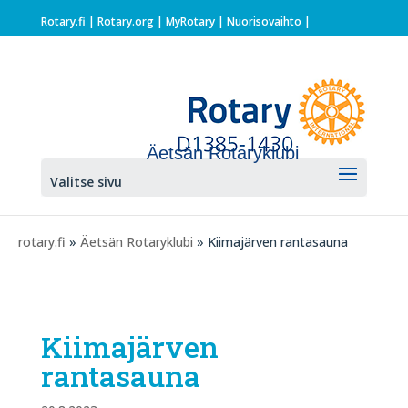
Rotary.fi
|
Rotary.org
|
MyRotary |
Nuorisovaihto
|
Äetsän Rotaryklubi
Valitse sivu
rotary.fi
»
Äetsän Rotaryklubi
» Kiimajärven rantasauna
Kiimajärven
rantasauna