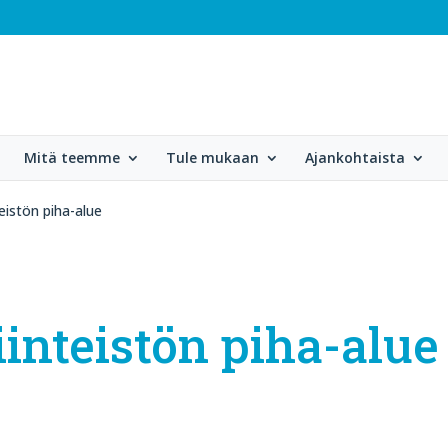
Mitä teemme
Tule mukaan
Ajankohtaista
teistön piha-alue
iinteistön piha-alue