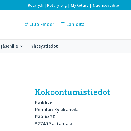
Rotary.fi
Rotary.org
MyRotary |
Nuorisovaihto
|
|
|
Club Finder
Lahjoita
Jäsenille
Yhteystiedot
Kokoontumistiedot
Paikka:
Pehulan Kyläkahvila
Päätie 20
32740 Sastamala