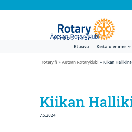
Äetsän Rotaryklubi
Etusivu
Keitä olemme
rotary.fi
»
Äetsän Rotaryklubi
» Kiikan Hallikiin
Kiikan Hallik
7.5.2024