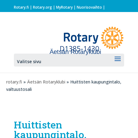
Rotary.fi
|
Rotary.org
|
MyRotary |
Nuorisovaihto
|
Äetsän Rotaryklubi
Valitse sivu
rotary.fi
»
Äetsän Rotaryklubi
» Huittisten kaupungintalo,
valtuustosali
Huittisten
kaupungintalo,