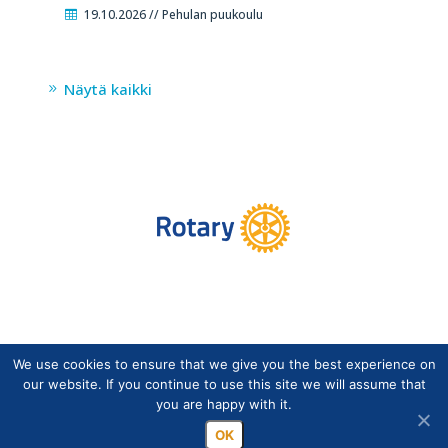
19.10.2026 // Pehulan puukoulu
Näytä kaikki
We use cookies to ensure that we give you the best experience on
Copyright © Suomen Rotarypalvelu ry 2026 |
our website. If you continue to use this site we will assume that
Jäsentietojärjestelmän tietosuojaseloste
|
Henkilötietojen
you are happy with it.
käsittely Rotarytoiminnassa
OK