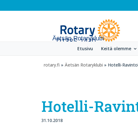
Äetsän Rotaryklubi
Etusivu
Keitä olemme
rotary.fi
»
Äetsän Rotaryklubi
» Hotelli-Ravint
Hotelli-Ravin
31.10.2018