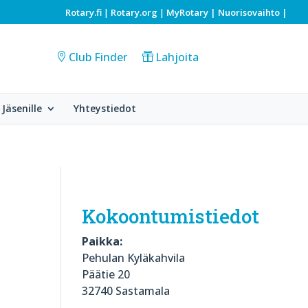
Rotary.fi
Rotary.org
MyRotary |
Nuorisovaihto
|
|
|
Club Finder
Lahjoita
Jäsenille
Yhteystiedot
Kokoontumistiedot
Paikka:
Pehulan Kyläkahvila
Päätie 20
32740 Sastamala