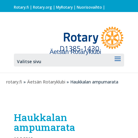
Rotary.fi
|
Rotary.org
|
MyRotary |
Nuorisovaihto
|
Äetsän Rotaryklubi
Valitse sivu
rotary.fi
»
Äetsän Rotaryklubi
» Haukkalan ampumarata
Haukkalan
ampumarata