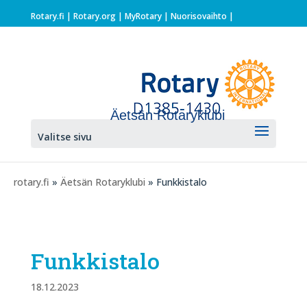
Rotary.fi
|
Rotary.org
|
MyRotary |
Nuorisovaihto
|
Äetsän Rotaryklubi
Valitse sivu
rotary.fi
»
Äetsän Rotaryklubi
» Funkkistalo
Funkkistalo
18.12.2023