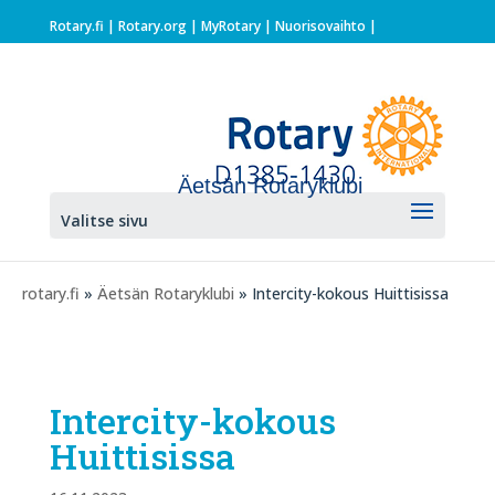
Rotary.fi
|
Rotary.org
|
MyRotary |
Nuorisovaihto
|
Äetsän Rotaryklubi
Valitse sivu
rotary.fi
»
Äetsän Rotaryklubi
» Intercity-kokous Huittisissa
Intercity-kokous
Huittisissa