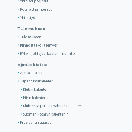
Yhteiset projektit
Rotaract ja Interact
Yhteistyö
Tule mukaan
Tule mukaan
Kiinnostaako jäsenyys?
RYLA – Johtajuuskoulutus nuorille
Ajankohtaista
Ajankohtaista
Tapahtumakalenteri
Klubin kalenteri
Piirin kalenteriin
Klubien ja piirin tapahtumakalenteri
Suomen Rotaryn kalenteriin
Presidentin uutiset