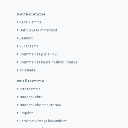
Keitä olemme
Keitä olemme
Hallitus ja toimihenkilöt
Säännöt
Vuositeema
Olemme osa piiriä 1430
Olemme osa kansainvälistä Rotarya
Ilo esitellä
Mitä teemme
Mitä teemme
Nuorisovaihto
Nuorisovaihdon historiaa
Projektit
Varainhankinta ja lahjoitukset